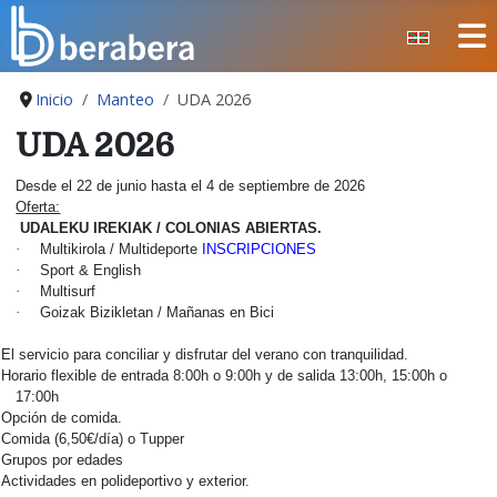
Seleccione su idioma
CERRAR
Inicio
Manteo
UDA 2026
INICIO
UDA 2026
CLUB
Desde el 22 de junio hasta el 4 de septiembre de 2026
MANTEO
Oferta:
UDALEKU IREKIAK / COLONIAS ABIERTAS.
SECCIONES
·
Multikirola / Multideporte
INSCRIPCIONES
EVENTOS
·
Sport & English
·
Multisurf
ÁREA SOCIAL
·
Goizak Bizikletan / Mañanas en Bici
PREVENCIÓN DE LA VIOLENCIA
El servicio para conciliar y disfrutar del verano con tranquilidad.
Horario flexible de entrada 8:00h o 9:00h y de salida 13:00h, 15:00h o
BERA BERA IZARRAK
17:00h
Opción de comida.
Comida (6,50€/día) o Tupper
Grupos por edades
Actividades en polideportivo y exterior.