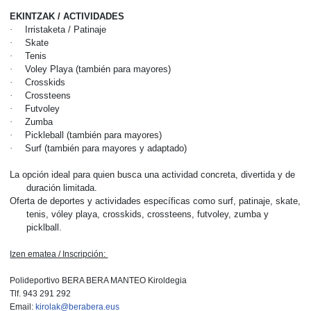
EKINTZAK / ACTIVIDADES
·
Irristaketa / Patinaje
·
Skate
·
Tenis
·
Voley Playa (también para mayores)
·
Crosskids
·
Crossteens
·
Futvoley
·
Zumba
·
Pickleball (también para mayores)
·
Surf (también para mayores y adaptado)
La opción ideal para quien busca una actividad concreta, divertida y de
duración limitada.
Oferta de deportes y actividades específicas como surf, patinaje, skate,
tenis, vóley playa, crosskids, crossteens, futvoley, zumba y
picklball.
Izen ematea / Inscripción:
Polideportivo BERA BERA MANTEO Kiroldegia
Tlf. 943 291 292
Email:
kirolak@berabera.eus