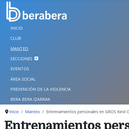
Seleccione su idioma
CERRAR
INICIO
INICIO
CLUB
CLUB
MANTEO
MANTEO
SECCIONES
SECCIONES
EVENTOS
EVENTOS
ÁREA SOCIAL
ÁREA SOCIAL
PREVENCIÓN DE LA VIOLENCIA
PREVENCIÓN DE LA VIOLENCIA
BERA BERA IZARRAK
BERA BERA IZARRAK
Inicio
Manteo
Entrenamientos personales en GROS Kirol 
Entrenamientos pers