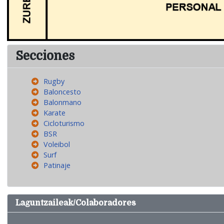
Secciones
Rugby
Baloncesto
Balonmano
Karate
Cicloturismo
BSR
Voleibol
Surf
Patinaje
Laguntzaileak/Colaboradores