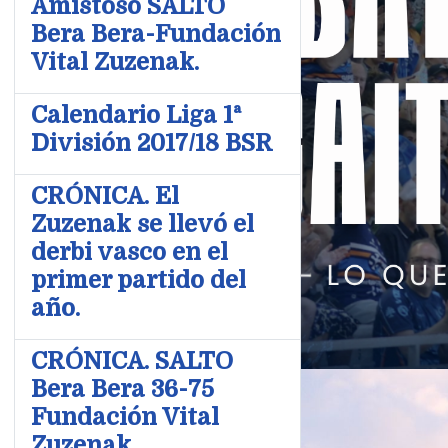
Amistoso SALTO
Bera Bera-Fundación
Vital Zuzenak.
Calendario Liga 1ª
División 2017/18 BSR
CRÓNICA. El
Zuzenak se llevó el
derbi vasco en el
primer partido del
año.
CRÓNICA. SALTO
Bera Bera 36-75
Fundación Vital
Zuzenak