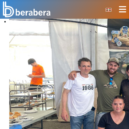
Seleccione su idioma
CERRAR
INICIO
CLUB
MANTEO
SECCIONES
EVENTOS
ÁREA SOCIAL
PREVENCIÓN DE LA VIOLENCIA
BERA BERA IZARRAK