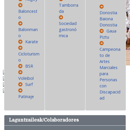
Tamborra
Baloncest
da
Donostia
o
Baiona
Sociedad
Donostia
Balonman
gastronó
Gaua
o
mica
Piztu
Karate
Campeona
Cicloturism
to de
o
Artes
BSR
Marciales
para
Voleibol
Personas
Surf
con
Discapacid
Patinaje
ad
Laguntzaileak/Colaboradores