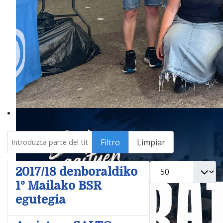
Introduzca parte del título
Filtro
Limpiar
Cantidad
2017/18 denboraldiko
1º Mailako BSR
egutegia