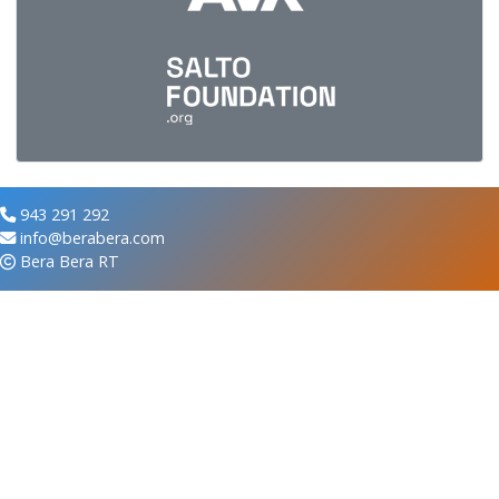
943 291 292
info@berabera.com
Bera Bera RT