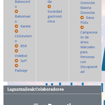
Baloncest
da
Donostia
o
Baiona
Sociedad
Donostia
Balonman
gastronó
Gaua
o
mica
Piztu
Karate
Campeona
Cicloturism
to de
o
Artes
BSR
Marciales
para
Voleibol
Personas
Surf
con
Discapacid
Patinaje
ad
Laguntzaileak/Colaboradores