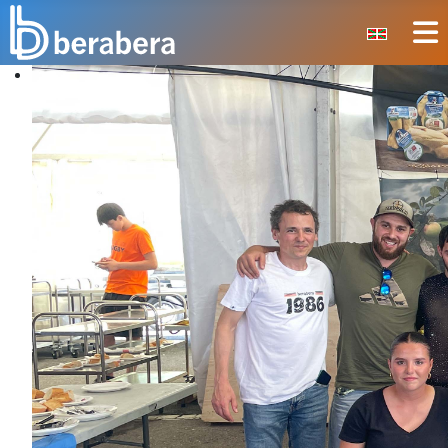
Seleccione su idioma
CERRAR
INICIO
CLUB
MANTEO
SECCIONES
EVENTOS
ÁREA SOCIAL
PREVENCIÓN DE LA VIOLENCIA
BERA BERA IZARRAK