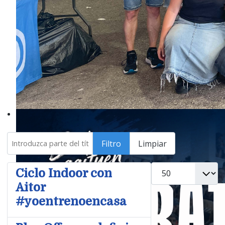
Introduzca parte del título
Filtro
Limpiar
Cantidad
Ciclo Indoor con
Aitor
#yoentrenoencasa