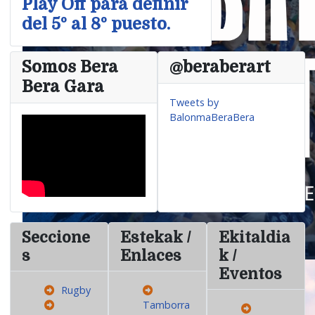
Play Off para definir
del 5º al 8º puesto.
Somos Bera
@beraberart
Bera Gara
Tweets by
BalonmaBeraBera
Seccione
Estekak /
Ekitaldia
s
Enlaces
k /
Eventos
Rugby
Tamborra