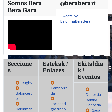
Somos Bera
@beraberart
Bera Gara
Tweets by
BalonmaBeraBera
Seccione
Estekak /
Ekitaldia
s
Enlaces
k /
Eventos
Rugby
Tamborra
Baloncest
da
Donostia
o
Baiona
Sociedad
Donostia
Balonman
gastronó
Gaua