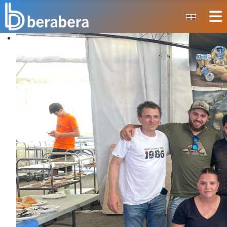
Seleccione su idioma
CERRAR
INICIO
CLUB
MANTEO
SECCIONES
EVENTOS
ÁREA SOCIAL
PREVENCIÓN DE LA VIOLENCIA
BERA BERA IZARRAK