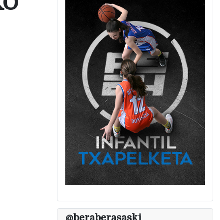
KO
@beraberasaski