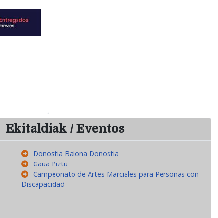
Ekitaldiak / Eventos
Donostia Baiona Donostia
Gaua Piztu
Campeonato de Artes Marciales para Personas con
Discapacidad