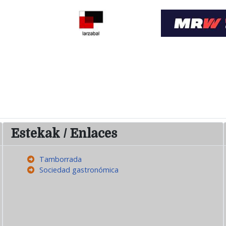
Estekak / Enlaces
Tamborrada
Sociedad gastronómica