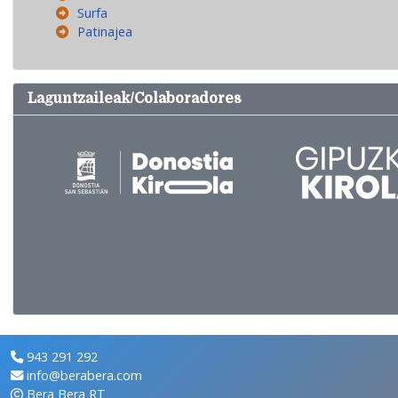
Surfa
Patinajea
Laguntzaileak/Colaboradores
943 291 292
info@berabera.com
Bera Bera RT