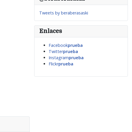
Tweets by beraberasaski
Enlaces
Facebook
prueba
Twitter
prueba
Instagram
prueba
Flickr
prueba