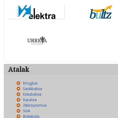
Atalak
Errugbia
Saskibaloia
Eskubaloia
Karatea
Zikloturismoa
SGA
Boleibola