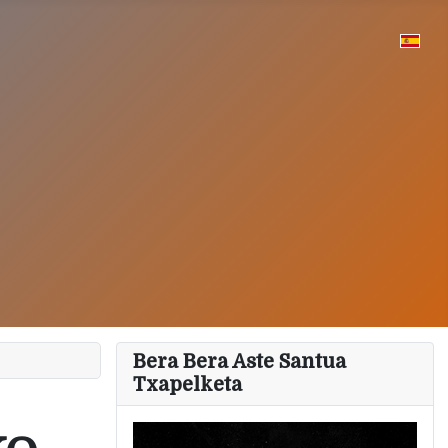
Bera Bera Aste Santua
Txapelketa