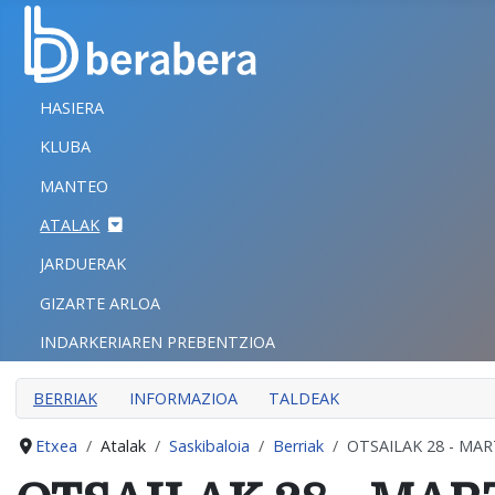
Select your language
ITXI
HASIERA
HASIERA
KLUBA
KLUBA
MANTEO
MANTEO
ATALAK
ATALAK
JARDUERAK
JARDUERAK
GIZARTE ARLOA
GIZARTE ARLOA
INDARKERIAREN PREBENTZIOA
INDARKERIAREN PREBENTZIOA
BERRIAK
INFORMAZIOA
TALDEAK
Etxea
Atalak
Saskibaloia
Berriak
OTSAILAK 28 - MA