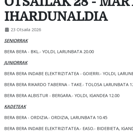
OTSAILAK 28 - MA
IHARDUNALDIA
23 Otsaila 2026
SENIORRAK
BERA BERA - BKL.- YOLDI, LARUNBATA 20.00
JUNIORRAK
BERA BERA INDABE ELEKTRIZITATEA - GOIERRI.- YOLDI, LARUN
BERA BERA RIKARDO TABERNA - TAKE.- TOLOSA LARUNBATA 1
BERA BERA ALBISTUR - BERGARA.- YOLDI, IGANDEA 12.00
KADETEAK
BERA BERA - ORDIZIA.- ORDIZIA, LARUNBATA 10.45
BERA BERA INDABE ELEKTRIZITATEA.- EASO.- BIDEBIETA, IGAN