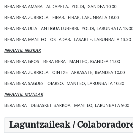
BERA BERA AMARA - ALDAPETA.- YOLDI, IGANDEA 10.00
BERA BERA ZURRIOLA - EIBAR.- EIBAR, LARUNBATA 18.00
BERA BERA ULIA - ANTIGUA LUBERRI.- YOLDI, LARUNBATA 18.0
BERA BERA MANTEO - OSTADAR.- LASARTE, LARUNBATA 13.30
INFANTIL NESKAK
BERA BERA GROS - BERA BERA.- MANTEO, IGANDEA 11.00
BERA BERA ZURRIOLA - OINTXE.- ARRASATE, IGANDEA 10.00
BERA BERA SAGÜES - OIARSO.- MANTEO, LARUNBATA 10.30
INFANTIL MUTILAK
BERA BERA - DEBASKET BARKOA.- MANTEO, LARUNBATA 9.00
Laguntzaileak / Colaborador