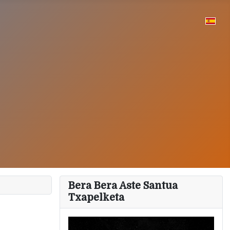
Bera Bera Aste Santua
Txapelketa