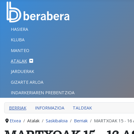
Select your language
ITXI
HASIERA
HASIERA
KLUBA
KLUBA
MANTEO
MANTEO
ATALAK
ATALAK
JARDUERAK
JARDUERAK
GIZARTE ARLOA
GIZARTE ARLOA
INDARKERIAREN PREBENTZIOA
INDARKERIAREN PREBENTZIOA
BERRIAK
INFORMAZIOA
TALDEAK
Etxea
Atalak
Saskibaloia
Berriak
MARTXOAK 15 - 1