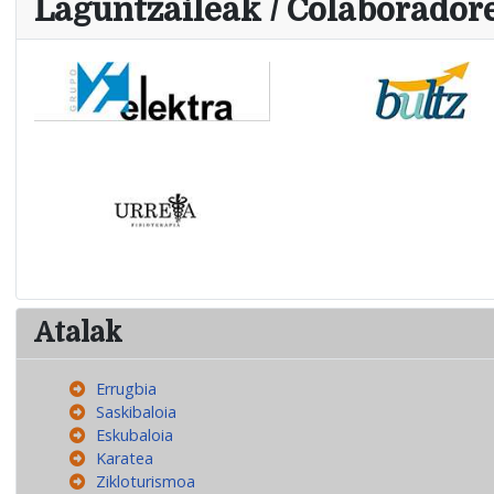
Laguntzaileak / Colaborador
Atalak
Errugbia
Saskibaloia
Eskubaloia
Karatea
Zikloturismoa