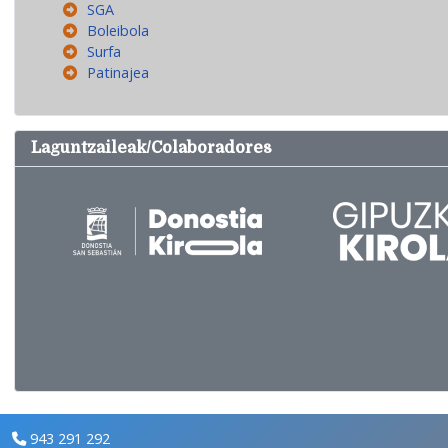
SGA
Boleibola
Surfa
Patinajea
Laguntzaileak/Colaboradores
943 291 292