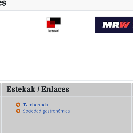
es
Estekak / Enlaces
Tamborrada
Sociedad gastronómica