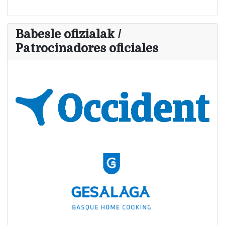
Babesle ofizialak /
Patrocinadores oficiales