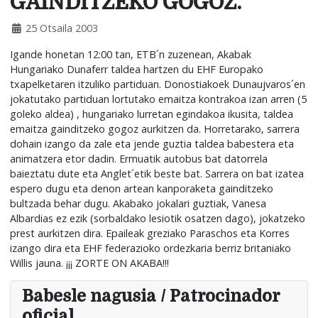
GAINDITZEKO GOGOZ.
25 Otsaila 2003
Igande honetan 12:00 tan, ETB´n zuzenean, Akabak
Hungariako Dunaferr taldea hartzen du EHF Europako
txapelketaren itzuliko partiduan. Donostiakoek Dunaujvaros´en
jokatutako partiduan lortutako emaitza kontrakoa izan arren (5
goleko aldea) , hungariako lurretan egindakoa ikusita, taldea
emaitza gainditzeko gogoz aurkitzen da. Horretarako, sarrera
dohain izango da zale eta jende guztia taldea babestera eta
animatzera etor dadin. Ermuatik autobus bat datorrela
baieztatu dute eta Anglet´etik beste bat. Sarrera on bat izatea
espero dugu eta denon artean kanporaketa gainditzeko
bultzada behar dugu. Akabako jokalari guztiak, Vanesa
Albardias ez ezik (sorbaldako lesiotik osatzen dago), jokatzeko
prest aurkitzen dira. Epaileak greziako Paraschos eta Korres
izango dira eta EHF federazioko ordezkaria berriz britaniako
Willis jauna. ¡¡¡ ZORTE ON AKABA!!!
Babesle nagusia / Patrocinador
oficial