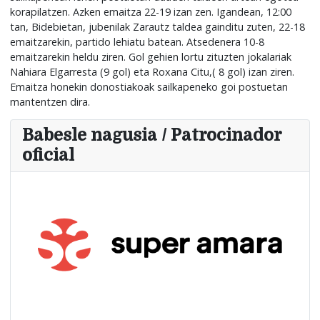
korapilatzen. Azken emaitza 22-19 izan zen. Igandean, 12:00
tan, Bidebietan, jubenilak Zarautz taldea gainditu zuten, 22-18
emaitzarekin, partido lehiatu batean. Atsedenera 10-8
emaitzarekin heldu ziren. Gol gehien lortu zituzten jokalariak
Nahiara Elgarresta (9 gol) eta Roxana Citu,( 8 gol) izan ziren.
Emaitza honekin donostiakoak sailkapeneko goi postuetan
mantentzen dira.
Babesle nagusia / Patrocinador
oficial