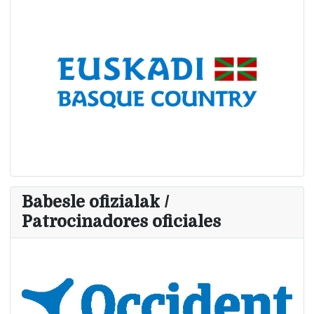
Babesle ofizialak /
Patrocinadores oficiales