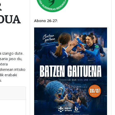
R
IDUA
Abono 26-27:
a izango dute.
saria jaso du,
atera
kenean iritsiko
ik erabaki
u.