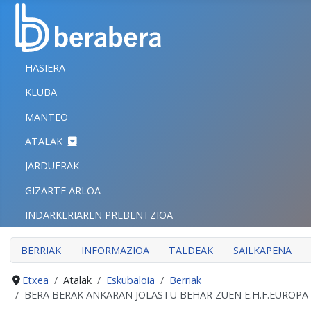
Select your language
ITXI
HASIERA
HASIERA
KLUBA
KLUBA
MANTEO
MANTEO
ATALAK
ATALAK
JARDUERAK
JARDUERAK
GIZARTE ARLOA
GIZARTE ARLOA
INDARKERIAREN PREBENTZIOA
INDARKERIAREN PREBENTZIOA
BERRIAK
INFORMAZIOA
TALDEAK
SAILKAPENA
Etxea
Atalak
Eskubaloia
Berriak
BERA BERAK ANKARAN JOLASTU BEHAR ZUEN E.H.F.EUROP