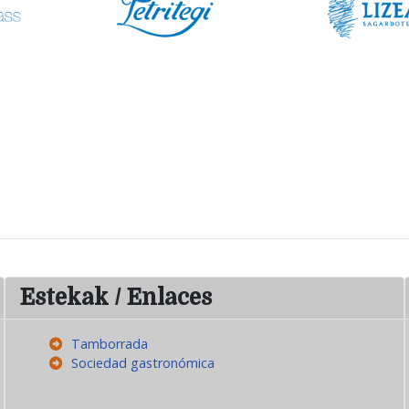
Estekak / Enlaces
Tamborrada
Sociedad gastronómica