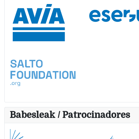
Babesleak / Patrocinadores