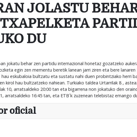
RAN JOLASTU BEHA
A TXAPELKETA PART
UKO DU
poan jokatu behar zen partidu internazional honetaz gozatzeko auker
zketa egin zen mementu beretik lanean jarri ziren eta bere lanaren 
 hau eskubaloia bultzatu eta sustatu nahi duen probintziako herri b
kirol hau bultzatzeko nahiean. Turkiako taldea Urtarrilak 8 , asteaz
ak 10, arratsaldeko 20:00 tan eta bigarrena non jokatuko den oraind
1, arratsaldeko 16:45 tan, eta ETB´k zuzenean telebistaz emango d
r oficial