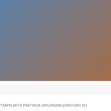
A TXAPELKETA PARTIDUA GIPUZKOAN JOKATUKO DU