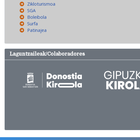
Zikloturismoa
SGA
Boleibola
Surfa
Patinajea
Laguntzaileak/Colaboradores