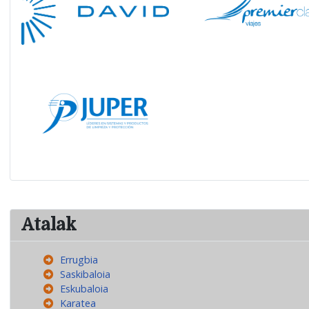
Atalak
Errugbia
Saskibaloia
Eskubaloia
Karatea