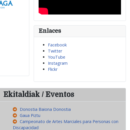
Enlaces
Facebook
Twitter
YouTube
Instagram
Flickr
Ekitaldiak / Eventos
Donostia Baiona Donostia
Gaua Piztu
Campeonato de Artes Marciales para Personas con
Discapacidad