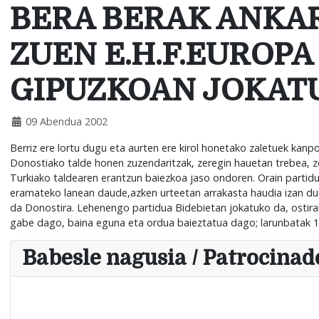
BERA BERAK ANKA
ZUEN E.H.F.EUROP
GIPUZKOAN JOKAT
09 Abendua 2002
Berriz ere lortu dugu eta aurten ere kirol honetako zaletuek kan
Donostiako talde honen zuzendaritzak, zeregin hauetan trebea, zo
Turkiako taldearen erantzun baiezkoa jaso ondoren. Orain partidu
eramateko lanean daude,azken urteetan arrakasta haudia izan duen 
da Donostira. Lehenengo partidua Bidebietan jokatuko da, ostiral
gabe dago, baina eguna eta ordua baieztatua dago; larunbatak 1
Babesle nagusia / Patrocinado