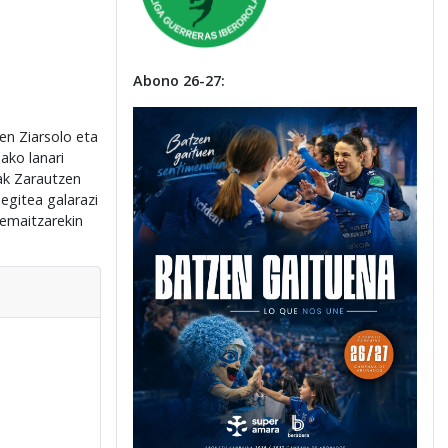
Abono 26-27:
en Ziarsolo eta
ako lanari
lak Zarautzen
egitea galarazi
 emaitzarekin