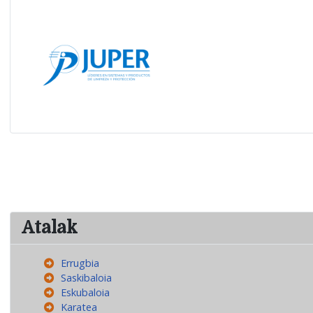
Atalak
Errugbia
Saskibaloia
Eskubaloia
Karatea