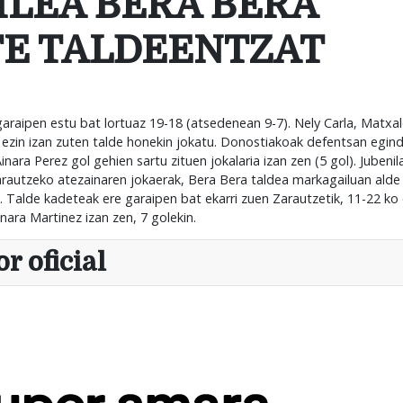
ILEA BERA BERA
TE TALDEENTZAT
araipen estu bat lortuaz 19-18 (atsedenean 9-7). Nely Carla, Matxal
 ezin izan zuten talde honekin jokatu. Donostiakoak defentsan egind
nara Perez gol gehien sartu zituen jokalaria izan zen (5 gol). Jubeni
arautzeko atezainaren jokaerak, Bera Bera taldea markagailuan alde 
l). Talde kadeteak ere garaipen bat ekarri zuen Zarautzetik, 11-22 ko
nara Martinez izan zen, 7 golekin.
r oficial