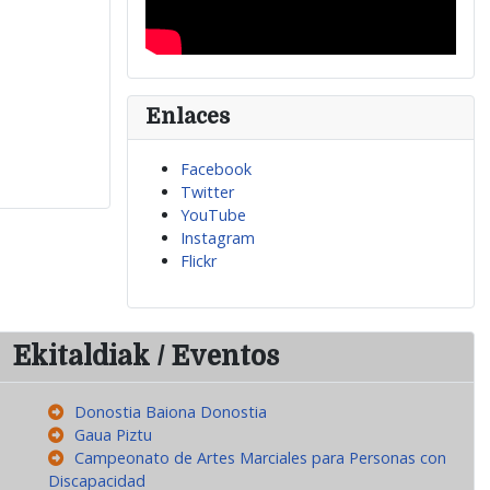
Enlaces
Facebook
Twitter
YouTube
Instagram
Flickr
Ekitaldiak / Eventos
Donostia Baiona Donostia
Gaua Piztu
Campeonato de Artes Marciales para Personas con
Discapacidad