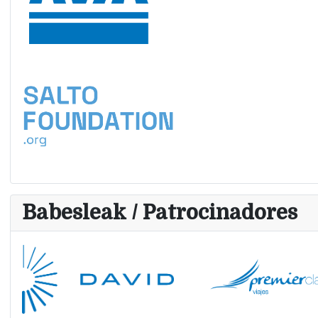
Babesleak / Patrocinadores