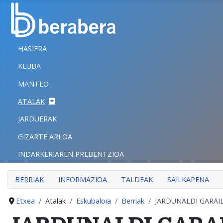
Select your language
ITXI
HASIERA
HASIERA
KLUBA
KLUBA
MANTEO
MANTEO
ATALAK
ATALAK
JARDUERAK
JARDUERAK
GIZARTE ARLOA
GIZARTE ARLOA
INDARKERIAREN PREBENTZIOA
INDARKERIAREN PREBENTZIOA
BERRIAK
INFORMAZIOA
TALDEAK
SAILKAPENA
Etxea
Atalak
Eskubaloia
Berriak
JARDUNALDI GARAI