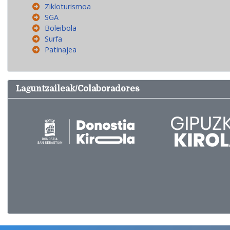
Zikloturismoa
SGA
Boleibola
Surfa
Patinajea
Laguntzaileak/Colaboradores