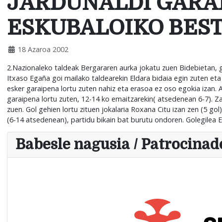
JARDUNALDI GARA
ESKUBALOIKO BES
18 Azaroa 2002
2.Nazionaleko taldeak Bergararen aurka jokatu zuen Bidebietan, g
Itxaso Egaña goi mailako taldearekin Eldara bidaia egin zuten eta
esker garaipena lortu zuten nahiz eta erasoa ez oso egokia izan. Ai
garaipena lortu zuten, 12-14 ko emaitzarekin( atsedenean 6-7). Z
zuen. Gol gehien lortu zituen jokalaria Roxana Citu izan zen (5 go
(6-14 atsedenean), partidu bikain bat burutu ondoren. Golegilea E
Babesle nagusia / Patrocinado