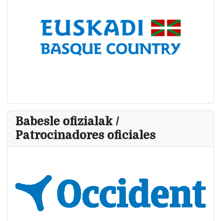
Babesle ofizialak /
Patrocinadores oficiales