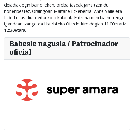
deiadiak egin baino lehen, proba faseak jarraitzen du
honenbestez. Oraingoan Maitane Etxeberria, Anne Valle eta
Lide Lucas dira deituriko jokalariak. Entrenamendua hurrengo
igandean izango da Usurbileko Oiardo Kiroldegian 11:00etatik
12:30etara.
Babesle nagusia / Patrocinador
oficial