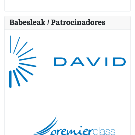
Babesleak / Patrocinadores