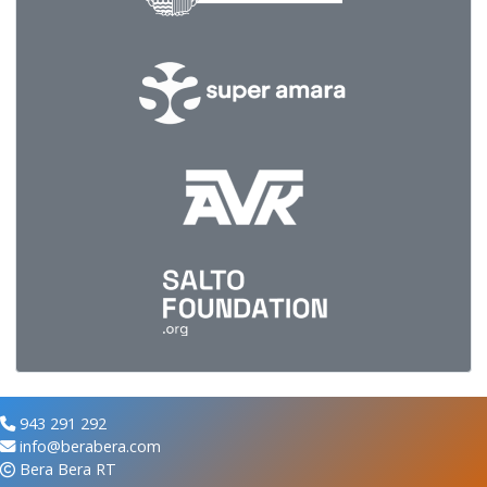
943 291 292
info@berabera.com
Bera Bera RT