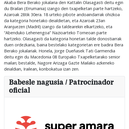
Akaba Bera Berako jokalaria den Kattalin Olasagasti deitu egin
du Brailan (Errumania) izango den txapelketan parte hartzeko,
Azaroak 28tik 30era. 18 urteko pibote andoaindarrak ohizkoa
da kategoria honetako deialdietan, eta Azaroak 23an
Aranjuezen (Madril) izango da taldearekin elkartzeko, eta
“Abenduko Lehenengoa” Nazioarteko Torneoan parte
hartzeko. Olasagasti da kategoria honetan talde donostiarrak
duen ordezkaria, baina bestelako kategorietan ere badira Bera
Berako jokalariak. Honela, Jorge Dueñasek Tati Garmendia
deitu egin du Macedonia 08 Europako Txapelketarako senior
mailan; bestalde, Nagore Arizaga Gazte Mailako azkeneko
deialdian, Irailean, konbokatua izan zen.
Babesle nagusia / Patrocinador
oficial