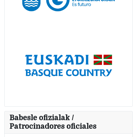
Babesle ofizialak /
Patrocinadores oficiales