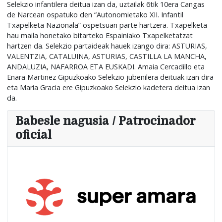
Selekzio infantilera deitua izan da, uztailak 6tik 10era Cangas
de Narcean ospatuko den “Autonomietako XII. Infantil
Txapelketa Nazionala” ospetsuan parte hartzera. Txapelketa
hau maila honetako bitarteko Espainiako Txapelketatzat
hartzen da. Selekzio partaideak hauek izango dira: ASTURIAS,
VALENTZIA, CATALUINA, ASTURIAS, CASTILLA LA MANCHA,
ANDALUZIA, NAFARROA ETA EUSKADI. Amaia Cercadillo eta
Enara Martinez Gipuzkoako Selekzio jubenilera deituak izan dira
eta Maria Gracia ere Gipuzkoako Selekzio kadetera deitua izan
da.
Babesle nagusia / Patrocinador
oficial