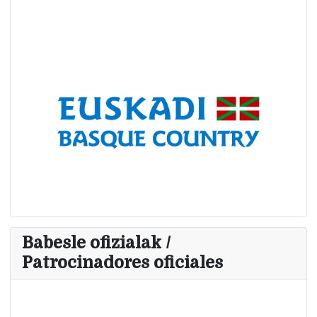
Babesle ofizialak /
Patrocinadores oficiales