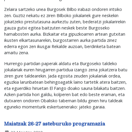
Zelaira sartzeko unea Burgosek Bilbo irabazi ondoren iritsiko
zen. Guztiz nekatu ez ziren Bilboko jokalariek gure neskekin
jokatzeko prestutasuna aurkeztu zuten, bederatzi jokalarirekin
gauza gutxi egitea baitzuten neskek beste Burgoseko
hamabosten aurka. Bizkaitar eta gipuzkoarren artean gutxitan
ikusten elkartasunarekin, burgostarren aurka partida zinez
ederra egon zen ikusgai Rekalde auzoan, berdinketa batean
amaitu zena.
Hurrengo partidan paperak aldatu eta Burgoseko taldeko
jokalariak euren hirugarren partidua izango zena jokatzera batu
ziren gure taldearekin. Jada egosita zeuden jokalariak ordea,
eguzkia larunbatean behingoagatik laino tartetik atera baitzen,
eta eguerdiko hiruetan El Fango doako sauna bilakatu baitzen.
Azken partida hori galdu, kolperen bat edo beste eraman, eta
dutxaren ondoren Obalisko tabernan bildu ginen hiru taldeak
eguneko momenturik eskertuenerako: jateko garaia.
Maiatzak 26-27 asteburuko programazia