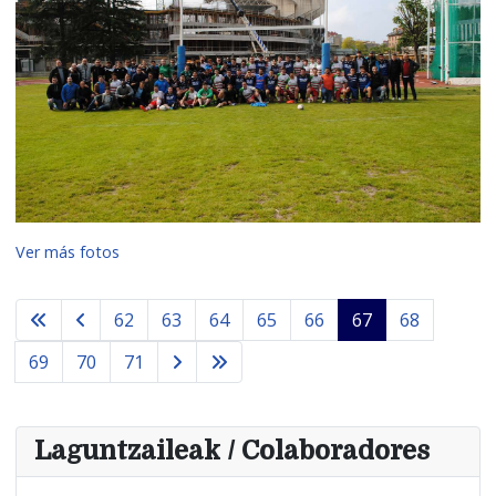
Ver más fotos
62
63
64
65
66
67
68
69
70
71
Laguntzaileak / Colaboradores