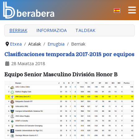
Select your language
ITXI
BERRIAK
INFORMAZIOA
TALDEAK
HASIERA
KLUBA
Etxea
Atalak
Errugbia
Berriak
MANTEO
Clasificaciones temporada 2017-2018 por equipos
28 Maiatza 2018
ATALAK
Equipo Senior Masculino División Honor B
JARDUERAK
GIZARTE ARLOA
INDARKERIAREN PREBENTZIOA