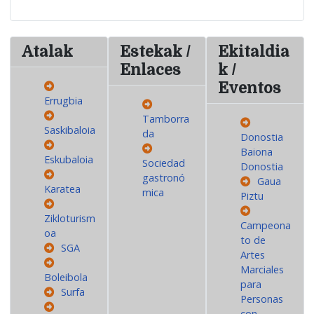
Atalak
Estekak /
Ekitaldia
Enlaces
k /
Eventos
Errugbia
Tamborra
Saskibaloia
da
Donostia
Baiona
Eskubaloia
Sociedad
Donostia
gastronó
Gaua
Karatea
mica
Piztu
Zikloturism
Campeona
oa
to de
SGA
Artes
Marciales
Boleibola
para
Surfa
Personas
con