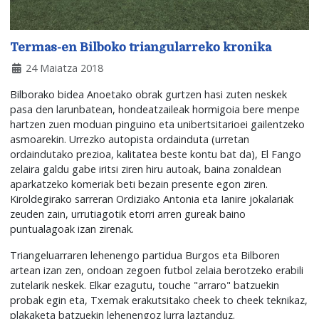
Termas-en Bilboko triangularreko kronika
24 Maiatza 2018
Bilborako bidea Anoetako obrak gurtzen hasi zuten neskek
pasa den larunbatean, hondeatzaileak hormigoia bere menpe
hartzen zuen moduan pinguino eta unibertsitarioei gailentzeko
asmoarekin. Urrezko autopista ordainduta (urretan
ordaindutako prezioa, kalitatea beste kontu bat da), El Fango
zelaira galdu gabe iritsi ziren hiru autoak, baina zonaldean
aparkatzeko komeriak beti bezain presente egon ziren.
Kiroldegirako sarreran Ordiziako Antonia eta Ianire jokalariak
zeuden zain, urrutiagotik etorri arren gureak baino
puntualagoak izan zirenak.
Triangeluarraren lehenengo partidua Burgos eta Bilboren
artean izan zen, ondoan zegoen futbol zelaia berotzeko erabili
zutelarik neskek. Elkar ezagutu, touche "arraro" batzuekin
probak egin eta, Txemak erakutsitako cheek to cheek teknikaz,
plakaketa batzuekin lehenengoz lurra laztanduz.