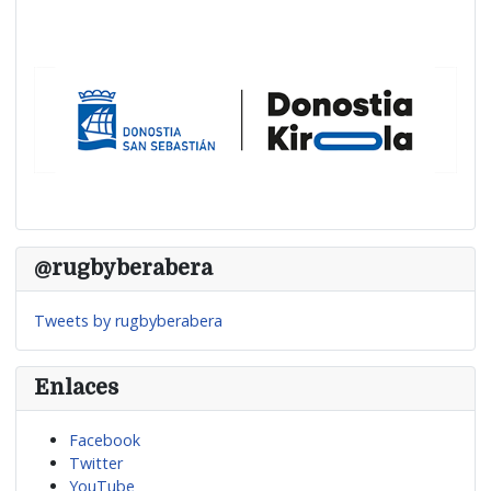
@rugbyberabera
Tweets by rugbyberabera
Enlaces
Facebook
Twitter
YouTube