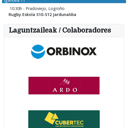
Igandea 11
10:30h - Pradoviejo, Logroño
Rugby Eskola S10-S12 Jardunaldia
Laguntzaileak / Colaboradores