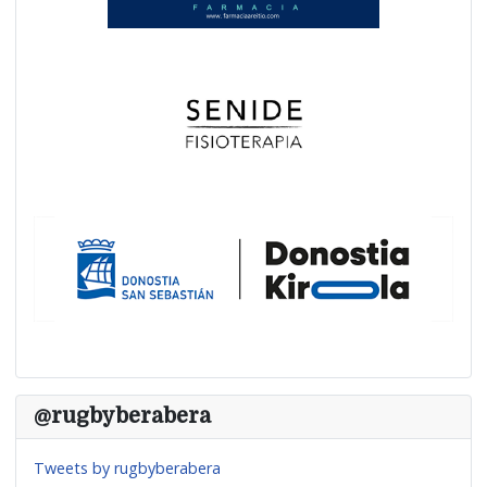
@rugbyberabera
Tweets by rugbyberabera