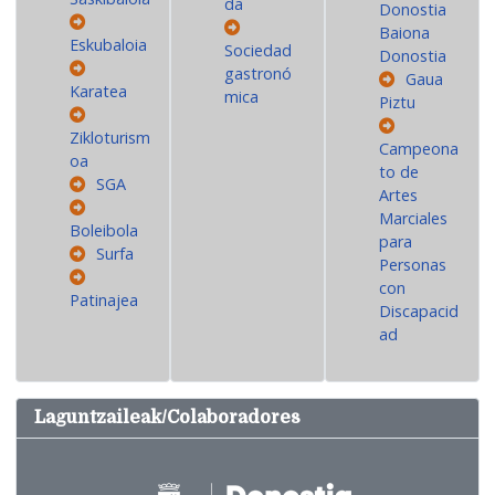
da
Donostia
Baiona
Eskubaloia
Sociedad
Donostia
gastronó
Gaua
Karatea
mica
Piztu
Zikloturism
Campeona
oa
to de
SGA
Artes
Marciales
Boleibola
para
Surfa
Personas
con
Patinajea
Discapacid
ad
Laguntzaileak/Colaboradores