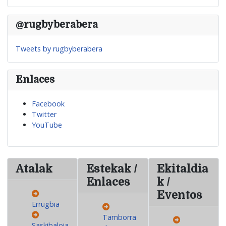
@rugbyberabera
Tweets by rugbyberabera
Enlaces
Facebook
Twitter
YouTube
Atalak
Estekak /
Ekitaldia
Enlaces
k /
Eventos
Errugbia
Tamborra
Saskibaloia