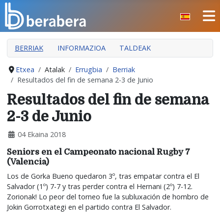
Select your language
ITXI
BERRIAK
INFORMAZIOA
TALDEAK
HASIERA
KLUBA
Etxea
Atalak
Errugbia
Berriak
Resultados del fin de semana 2-3 de Junio
MANTEO
Resultados del fin de semana
ATALAK
2-3 de Junio
JARDUERAK
04 Ekaina 2018
GIZARTE ARLOA
Seniors en el Campeonato nacional Rugby 7
INDARKERIAREN PREBENTZIOA
(Valencia)
Los de Gorka Bueno quedaron 3º, tras empatar contra el El
Salvador (1º) 7-7 y tras perder contra el Hernani (2º) 7-12.
Zorionak! Lo peor del torneo fue la subluxación de hombro de
Jokin Gorrotxategi en el partido contra El Salvador.