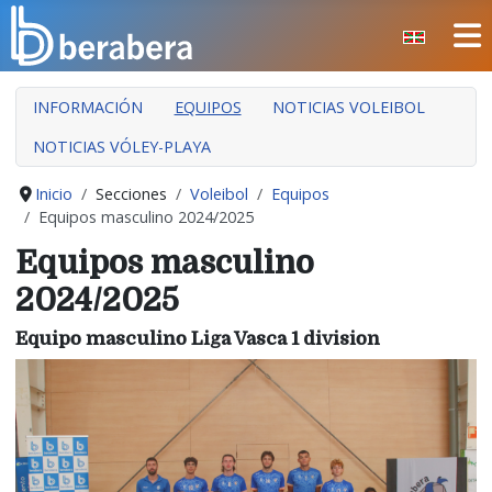
Seleccione su idioma
CERRAR
INFORMACIÓN
EQUIPOS
NOTICIAS VOLEIBOL
INICIO
NOTICIAS VÓLEY-PLAYA
CLUB
MANTEO
Inicio
Secciones
Voleibol
Equipos
Equipos masculino 2024/2025
SECCIONES
Equipos masculino
EVENTOS
2024/2025
ÁREA SOCIAL
Equipo masculino Liga Vasca 1 division
PREVENCIÓN DE LA VIOLENCIA
BERA BERA IZARRAK