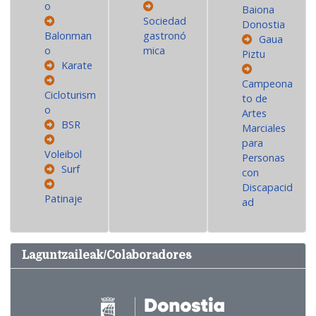
o
Baiona
Sociedad
Donostia
Balonman
gastronó
Gaua
o
mica
Piztu
Karate
Campeona
Cicloturism
to de
o
Artes
BSR
Marciales
para
Voleibol
Personas
Surf
con
Discapacid
Patinaje
ad
Laguntzaileak/Colaboradores