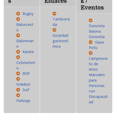
s
Enlaces
k /
Eventos
Rugby
Tamborra
Baloncest
da
Donostia
o
Baiona
Sociedad
Donostia
Balonman
gastronó
Gaua
o
mica
Piztu
Karate
Campeona
Cicloturism
to de
o
Artes
BSR
Marciales
para
Voleibol
Personas
Surf
con
Discapacid
Patinaje
ad