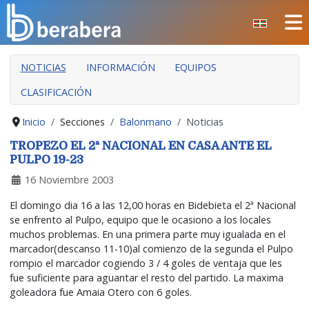
Seleccione su idioma
CERRAR
NOTICIAS
INFORMACIÓN
EQUIPOS
INICIO
CLASIFICACIÓN
CLUB
MANTEO
Inicio
Secciones
Balonmano
Noticias
SECCIONES
TROPEZO EL 2ª NACIONAL EN CASA ANTE EL
PULPO 19-23
EVENTOS
16 Noviembre 2003
ÁREA SOCIAL
El domingo dia 16 a las 12,00 horas en Bidebieta el 2ª Nacional
PREVENCIÓN DE LA VIOLENCIA
se enfrento al Pulpo, equipo que le ocasiono a los locales
muchos problemas. En una primera parte muy igualada en el
BERA BERA IZARRAK
marcador(descanso 11-10)al comienzo de la segunda el Pulpo
rompio el marcador cogiendo 3 / 4 goles de ventaja que les
fue suficiente para aguantar el resto del partido. La maxima
goleadora fue Amaia Otero con 6 goles.