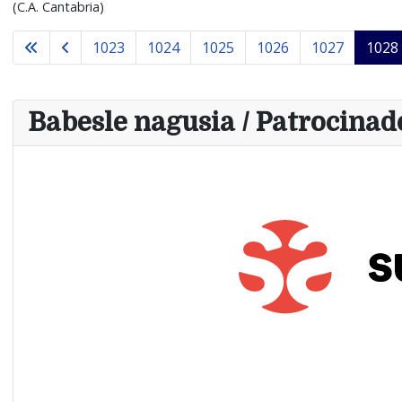
(C.A. Cantabria)
1023
1024
1025
1026
1027
1028
Babesle nagusia / Patrocinado