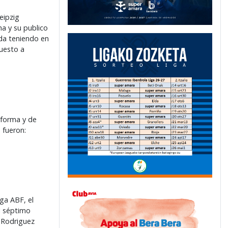
eipzig
ha y su publico
ada teniendo en
puesto a
 forma y de
 fueron:
ga ABF, el
l séptimo
y Rodriguez