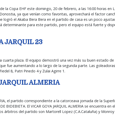
 de la Copa EHF este domingo, 20 de febrero, a las 16:00 horas en L
 Donostia, ya que venían como favoritas, aprovechará el factor canc
que logró el Akaba Bera Bera en el partido de casa es un poco ajust
 determinante para este partido, pero el equipo está fuerte y dis
A JARQUIL 23
 la cuarta plaza. El equipo demostró una vez más su buen estado de
a que fue aumentando a lo largo de la segunda parte. Las goleadoras
el 8, Patri Pinedo 4 y Zulai Agirre 1.
 JARQUIL ALMERIA
 el partido correspondiente a la catorceava jornada de la Superli
O DE BIDEBIETA. El VICAR GOYA JARQUIL ALMERIA se encuentra en e
Los árbitros del partido son Martorell Lopez (C.A.Cataluña) y Monro