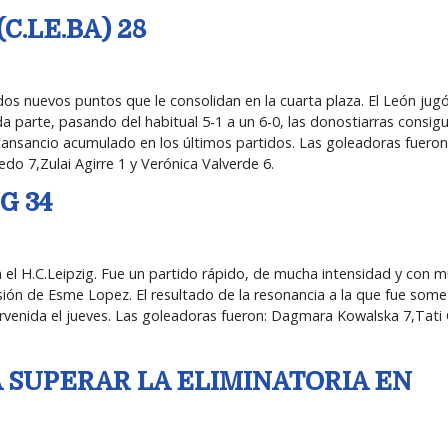
C.LE.BA) 28
dos nuevos puntos que le consolidan en la cuarta plaza. El León ju
da parte, pasando del habitual 5-1 a un 6-0, las donostiarras consig
l cansancio acumulado en los últimos partidos. Las goleadoras fuer
do 7,Zulai Agirre 1 y Verónica Valverde 6.
G 34
 el H.C.Leipzig. Fue un partido rápido, de mucha intensidad y con 
sión de Esme Lopez. El resultado de la resonancia a la que fue some
ervenida el jueves. Las goleadoras fueron: Dagmara Kowalska 7,Tat
 SUPERAR LA ELIMINATORIA EN