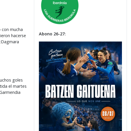
gó con mucha
Abono 26-27:
uieron hacerse
on:Dagmara
muchos goles
tida el martes
i Garmendia