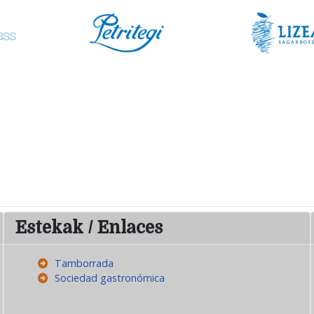
Estekak / Enlaces
Tamborrada
Sociedad gastronómica