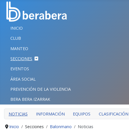
Seleccione su idioma
CERRAR
INICIO
INICIO
CLUB
CLUB
MANTEO
MANTEO
SECCIONES
SECCIONES
EVENTOS
EVENTOS
ÁREA SOCIAL
ÁREA SOCIAL
PREVENCIÓN DE LA VIOLENCIA
PREVENCIÓN DE LA VIOLENCIA
BERA BERA IZARRAK
BERA BERA IZARRAK
NOTICIAS
INFORMACIÓN
EQUIPOS
CLASIFICACIÓN
Inicio
Secciones
Balonmano
Noticias