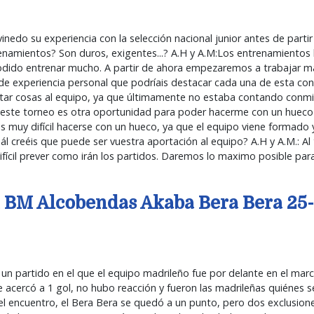
do su experiencia con la selección nacional junior antes de partir a
renamientos? Son duros, exigentes...? A.H y A.M:Los entrenamientos
podido entrenar mucho. A partir de ahora empezaremos a trabajar m
 de experiencia personal que podríais destacar cada una de esta con
ar cosas al equipo, ya que últimamente no estaba contando conmi
 este torneo es otra oportunidad para poder hacerme con un hueco 
 muy difícil hacerse con un hueco, ya que el equipo viene formado
ál creéis que puede ser vuestra aportación al equipo? A.H y A.M.: Al
fícil prever como irán los partidos. Daremos lo maximo posible para
el BM Alcobendas Akaba Bera Bera 2
un partido en el que el equipo madrileño fue por delante en el mar
e acercó a 1 gol, no hubo reacción y fueron las madrileñas quiénes s
el encuentro, el Bera Bera se quedó a un punto, pero dos exclusione