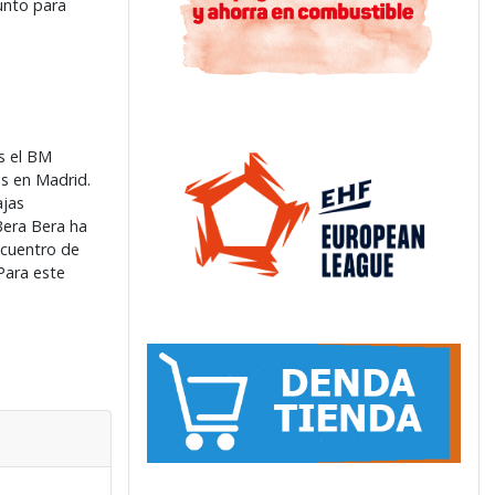
unto para
es el BM
s en Madrid.
ajas
Bera Bera ha
encuentro de
Para este