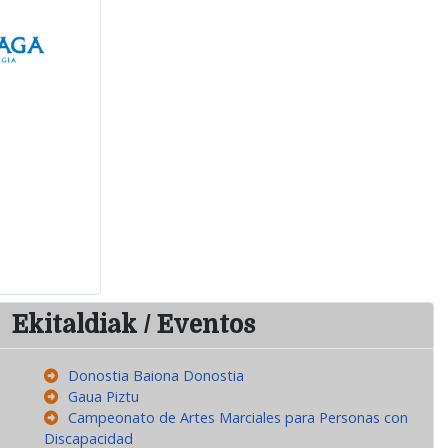
Ekitaldiak / Eventos
Donostia Baiona Donostia
Gaua Piztu
Campeonato de Artes Marciales para Personas con
Discapacidad