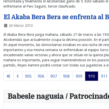
remontada y finalmente el Alcobendas ganó de 5. Este sábado el 
enfrentarse al Parc Sagunt, tercer clasificado.
El Akaba Bera Bera se enfrenta al
26 Marzo 2010
El Akaba Bera Bera juega mañana, sábado 27 de marzo a las 19:00 
Alcobendas que actualmente ocupa la décima posición. En el par
En aquel momento, las donostiarras estaban en una racha de resul
importantes y esa misma semana se enfrentaban al equipo turco d
encadenado varias victorias y ahora que se sitúan en la quinta pla
mañana es importante, para seguir manteniéndose en los puestos d
partido, Reyes Karrere podrá contar con todas sus jugadoras a ex
905
906
907
908
909
910
911
Babesle nagusia / Patrocinado