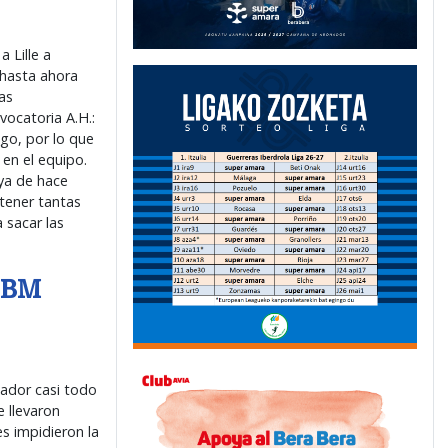
 Lille a
 hasta ahora
as
vocatoria A.H.:
go, por lo que
en el equipo.
 ya de hace
 tener tantas
 sacar las
5-BM
cador casi todo
e llevaron
s impidieron la