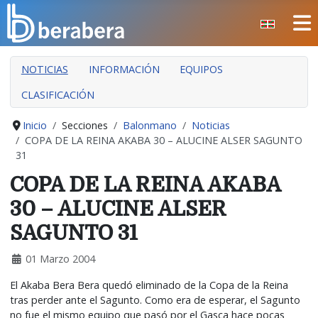
Seleccione su idioma
CERRAR
NOTICIAS
INFORMACIÓN
EQUIPOS
INICIO
CLASIFICACIÓN
CLUB
MANTEO
Inicio
Secciones
Balonmano
Noticias
COPA DE LA REINA AKABA 30 – ALUCINE ALSER SAGUNTO
SECCIONES
31
EVENTOS
COPA DE LA REINA AKABA
ÁREA SOCIAL
30 – ALUCINE ALSER
PREVENCIÓN DE LA VIOLENCIA
SAGUNTO 31
BERA BERA IZARRAK
01 Marzo 2004
El Akaba Bera Bera quedó eliminado de la Copa de la Reina
tras perder ante el Sagunto. Como era de esperar, el Sagunto
no fue el mismo equipo que pasó por el Gasca hace pocas