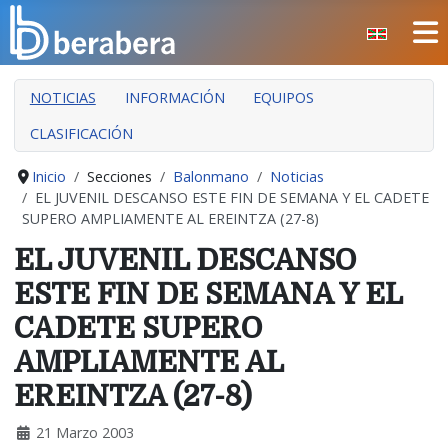
Seleccione su idioma
CERRAR
NOTICIAS
INFORMACIÓN
EQUIPOS
INICIO
CLASIFICACIÓN
CLUB
MANTEO
Inicio
Secciones
Balonmano
Noticias
EL JUVENIL DESCANSO ESTE FIN DE SEMANA Y EL CADETE
SECCIONES
SUPERO AMPLIAMENTE AL EREINTZA (27-8)
EVENTOS
EL JUVENIL DESCANSO
ÁREA SOCIAL
ESTE FIN DE SEMANA Y EL
PREVENCIÓN DE LA VIOLENCIA
CADETE SUPERO
BERA BERA IZARRAK
AMPLIAMENTE AL
EREINTZA (27-8)
21 Marzo 2003