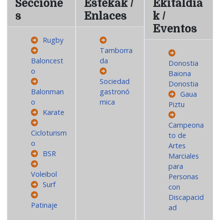
Seccione
Estekak /
Ekitaldia
s
Enlaces
k /
Eventos
Rugby
Tamborra
Baloncest
da
Donostia
o
Baiona
Sociedad
Donostia
Balonman
gastronó
Gaua
o
mica
Piztu
Karate
Campeona
Cicloturism
to de
o
Artes
BSR
Marciales
para
Voleibol
Personas
Surf
con
Discapacid
Patinaje
ad