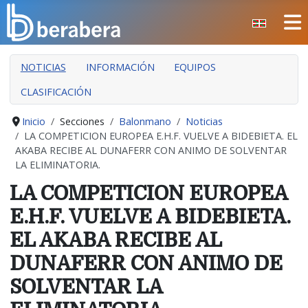
Seleccione su idioma
CERRAR
NOTICIAS
INFORMACIÓN
EQUIPOS
INICIO
CLASIFICACIÓN
CLUB
MANTEO
Inicio
Secciones
Balonmano
Noticias
LA COMPETICION EUROPEA E.H.F. VUELVE A BIDEBIETA. EL
SECCIONES
AKABA RECIBE AL DUNAFERR CON ANIMO DE SOLVENTAR
LA ELIMINATORIA.
EVENTOS
LA COMPETICION EUROPEA
ÁREA SOCIAL
E.H.F. VUELVE A BIDEBIETA.
PREVENCIÓN DE LA VIOLENCIA
EL AKABA RECIBE AL
BERA BERA IZARRAK
DUNAFERR CON ANIMO DE
SOLVENTAR LA