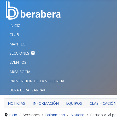
Seleccione su idioma
CERRAR
INICIO
INICIO
CLUB
CLUB
MANTEO
MANTEO
SECCIONES
SECCIONES
EVENTOS
EVENTOS
ÁREA SOCIAL
ÁREA SOCIAL
PREVENCIÓN DE LA VIOLENCIA
PREVENCIÓN DE LA VIOLENCIA
BERA BERA IZARRAK
BERA BERA IZARRAK
NOTICIAS
INFORMACIÓN
EQUIPOS
CLASIFICACIÓN
Inicio
Secciones
Balonmano
Noticias
Partido vital p