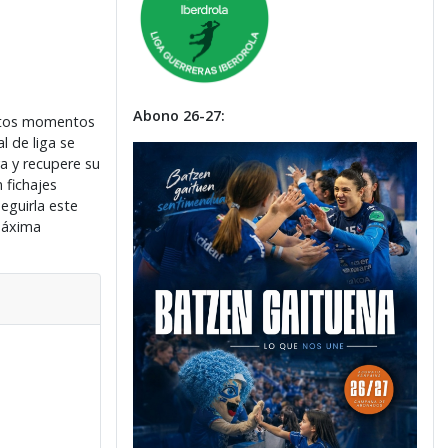
Abono 26-27:
 estos momentos
l de liga se
ya y recupere su
 fichajes
eguirla este
 máxima