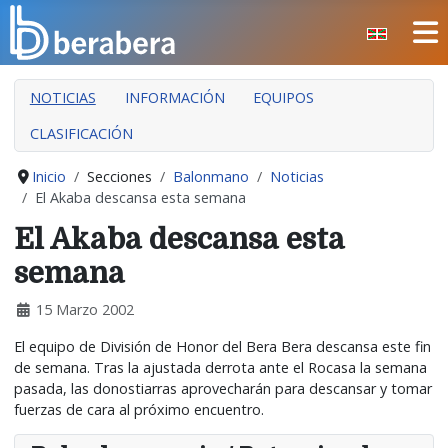
Seleccione su idioma
CERRAR
NOTICIAS
INFORMACIÓN
EQUIPOS
INICIO
CLASIFICACIÓN
CLUB
MANTEO
Inicio
Secciones
Balonmano
Noticias
El Akaba descansa esta semana
SECCIONES
El Akaba descansa esta
EVENTOS
semana
ÁREA SOCIAL
15 Marzo 2002
PREVENCIÓN DE LA VIOLENCIA
El equipo de División de Honor del Bera Bera descansa este fin
BERA BERA IZARRAK
de semana. Tras la ajustada derrota ante el Rocasa la semana
pasada, las donostiarras aprovecharán para descansar y tomar
fuerzas de cara al próximo encuentro.