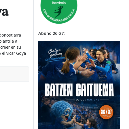
ya
Abono 26-27:
donostiarra
antilla a
 creer en su
 el vicar Goya