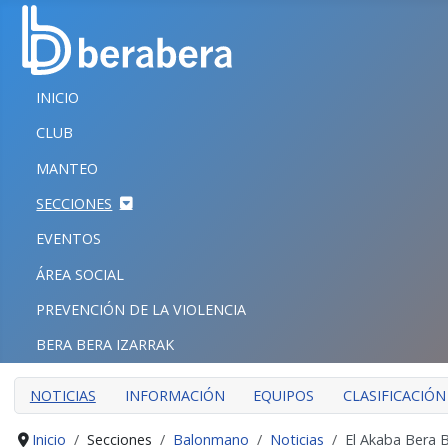
Seleccione su idioma
CERRAR
INICIO
INICIO
CLUB
CLUB
MANTEO
MANTEO
SECCIONES
SECCIONES
EVENTOS
EVENTOS
ÁREA SOCIAL
ÁREA SOCIAL
PREVENCIÓN DE LA VIOLENCIA
PREVENCIÓN DE LA VIOLENCIA
BERA BERA IZARRAK
BERA BERA IZARRAK
NOTICIAS
INFORMACIÓN
EQUIPOS
CLASIFICACIÓN
Inicio
Secciones
Balonmano
Noticias
El Akaba Bera B