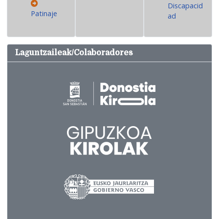
Discapacid
Patinaje
ad
Laguntzaileak/Colaboradores