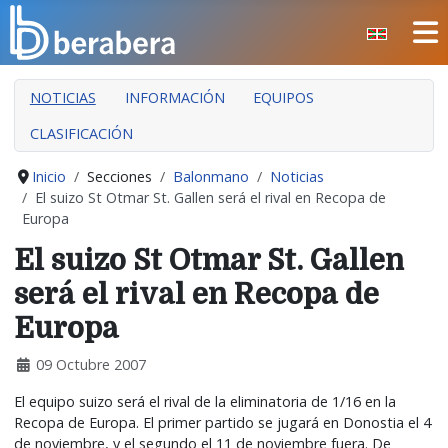
Seleccione su idioma
CERRAR
NOTICIAS
INFORMACIÓN
EQUIPOS
INICIO
CLASIFICACIÓN
CLUB
MANTEO
Inicio
Secciones
Balonmano
Noticias
El suizo St Otmar St. Gallen será el rival en Recopa de
SECCIONES
Europa
EVENTOS
El suizo St Otmar St. Gallen
ÁREA SOCIAL
será el rival en Recopa de
PREVENCIÓN DE LA VIOLENCIA
Europa
BERA BERA IZARRAK
09 Octubre 2007
El equipo suizo será el rival de la eliminatoria de 1/16 en la
Recopa de Europa. El primer partido se jugará en Donostia el 4
de noviembre, y el segundo el 11 de noviembre fuera. De