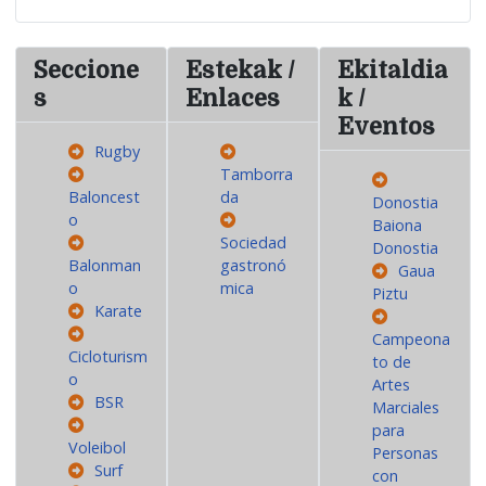
Seccione
Estekak /
Ekitaldia
s
Enlaces
k /
Eventos
Rugby
Tamborra
Baloncest
da
Donostia
o
Baiona
Sociedad
Donostia
Balonman
gastronó
Gaua
o
mica
Piztu
Karate
Campeona
Cicloturism
to de
o
Artes
BSR
Marciales
para
Voleibol
Personas
Surf
con