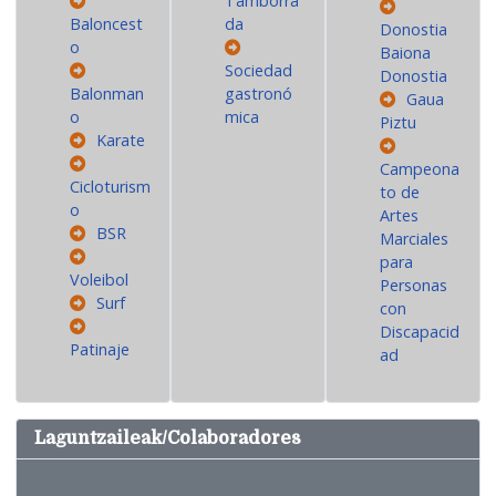
Tamborra
Baloncest
da
Donostia
o
Baiona
Sociedad
Donostia
Balonman
gastronó
Gaua
o
mica
Piztu
Karate
Campeona
Cicloturism
to de
o
Artes
BSR
Marciales
para
Voleibol
Personas
Surf
con
Discapacid
Patinaje
ad
Laguntzaileak/Colaboradores