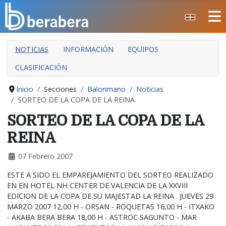
Seleccione su idioma
CERRAR
NOTICIAS
INFORMACIÓN
EQUIPOS
INICIO
CLASIFICACIÓN
CLUB
MANTEO
Inicio
Secciones
Balonmano
Noticias
SORTEO DE LA COPA DE LA REINA
SECCIONES
SORTEO DE LA COPA DE LA
EVENTOS
REINA
ÁREA SOCIAL
07 Febrero 2007
PREVENCIÓN DE LA VIOLENCIA
ESTE A SIDO EL EMPAREJAMIENTO DEL SORTEO REALIZADO
BERA BERA IZARRAK
EN EN HOTEL NH CENTER DE VALENCIA DE LA XXVIII
EDICION DE LA COPA DE SU MAJESTAD LA REINA . JUEVES 29
MARZO 2007 12,00 H - ORSAN - ROQUETAS 16,00 H - ITXAKO
- AKABA BERA BERA 18,00 H - ASTROC SAGUNTO - MAR