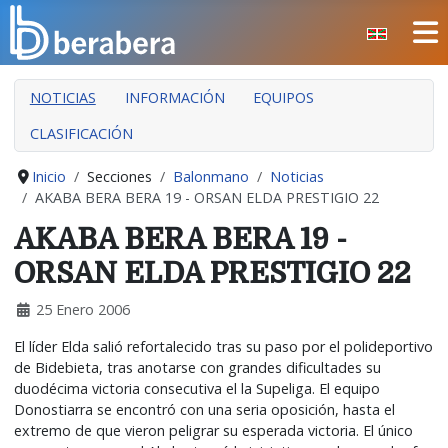
Seleccione su idioma
CERRAR
NOTICIAS
INFORMACIÓN
EQUIPOS
INICIO
CLASIFICACIÓN
CLUB
MANTEO
Inicio
Secciones
Balonmano
Noticias
AKABA BERA BERA 19 - ORSAN ELDA PRESTIGIO 22
SECCIONES
AKABA BERA BERA 19 -
EVENTOS
ORSAN ELDA PRESTIGIO 22
ÁREA SOCIAL
25 Enero 2006
PREVENCIÓN DE LA VIOLENCIA
El líder Elda salió refortalecido tras su paso por el polideportivo
BERA BERA IZARRAK
de Bidebieta, tras anotarse con grandes dificultades su
duodécima victoria consecutiva el la Supeliga. El equipo
Donostiarra se encontró con una seria oposición, hasta el
extremo de que vieron peligrar su esperada victoria. El único