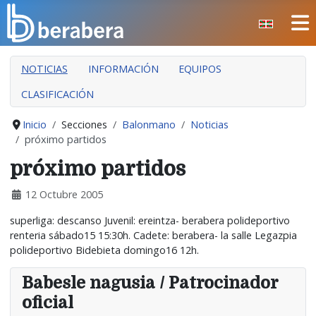
Seleccione su idioma
CERRAR
NOTICIAS
INFORMACIÓN
EQUIPOS
INICIO
CLASIFICACIÓN
CLUB
MANTEO
Inicio
Secciones
Balonmano
Noticias
próximo partidos
SECCIONES
próximo partidos
EVENTOS
12 Octubre 2005
ÁREA SOCIAL
superliga: descanso Juvenil: ereintza- berabera polideportivo
PREVENCIÓN DE LA VIOLENCIA
renteria sábado15 15:30h. Cadete: berabera- la salle Legazpia
BERA BERA IZARRAK
polideportivo Bidebieta domingo16 12h.
Babesle nagusia / Patrocinador
oficial