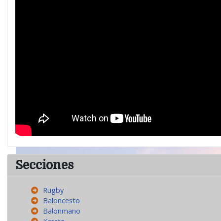
Secciones
Rugby
Baloncesto
Balonmano