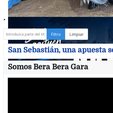
Introduzca parte del título
Filtro
Limpiar
San Sebastián, una apuesta s
Somos Bera Bera Gara