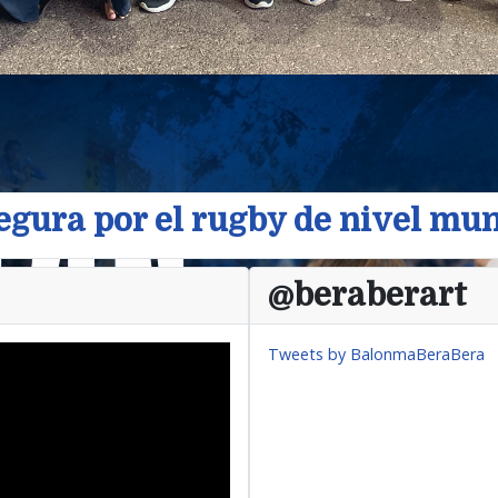
egura por el rugby de nivel mu
@beraberart
Tweets by BalonmaBeraBera