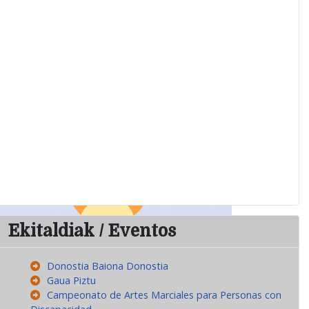
Ekitaldiak / Eventos
Donostia Baiona Donostia
Gaua Piztu
Campeonato de Artes Marciales para Personas con