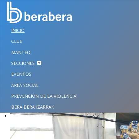
Seleccione su idioma
CERRAR
INICIO
INICIO
CLUB
CLUB
MANTEO
MANTEO
SECCIONES
SECCIONES
EVENTOS
EVENTOS
ÁREA SOCIAL
ÁREA SOCIAL
PREVENCIÓN DE LA VIOLENCIA
PREVENCIÓN DE LA VIOLENCIA
BERA BERA IZARRAK
BERA BERA IZARRAK