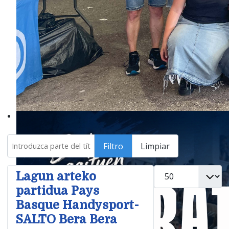
Introduzca parte del título
Filtro
Limpiar
Cantidad
Lagun arteko
partidua Pays
Basque Handysport-
SALTO Bera Bera