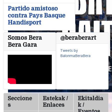
Partido amistoso
contra Pays Basque
Handisport
Somos Bera
@beraberart
Bera Gara
Tweets by
BalonmaBeraBera
Seccione
Estekak /
Ekitaldia
s
Enlaces
k /
Eventos