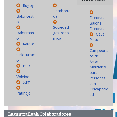
Rugby
Tamborra
Baloncest
da
Donostia
o
Baiona
Sociedad
Donostia
Balonman
gastronó
Gaua
o
mica
Piztu
Karate
Campeona
Cicloturism
to de
o
Artes
BSR
Marciales
para
Voleibol
Personas
Surf
con
Discapacid
Patinaje
ad
Laguntzaileak/Colaboradores