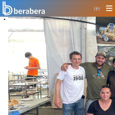
Seleccione su idioma
CERRAR
INICIO
CLUB
MANTEO
SECCIONES
EVENTOS
ÁREA SOCIAL
PREVENCIÓN DE LA VIOLENCIA
BERA BERA IZARRAK